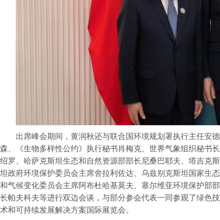
出席峰会期间，黄润秋还与联合国环境规划署执行主任安德
森、《生物多样性公约》执行秘书肖梅克、世界气象组织秘书长
绍罗、哈萨克斯坦生态和自然资源部部长尼桑巴耶夫、塔吉克斯
坦政府环境保护委员会主席舍拉利佐达、乌兹别克斯坦国家生态
和气候变化委员会主席阿布杜哈基莫夫、塞尔维亚环境保护部部
长帕夫科夫等进行双边会谈，与部分参会代表一同参观了绿色技
术和可持续发展解决方案国际展览会。